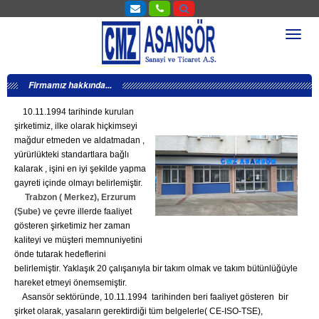
Firmamız hakkında...
10.11.1994 tarihinde kurulan
şirketimiz, ilke olarak hiçkimseyi
mağdur etmeden ve aldatmadan ,
yürürlükteki standartlara bağlı
kalarak , işini en iyi şekilde yapma
gayreti içinde olmayı belirlemiştir.
Trabzon ( Merkez), Erzurum
(Şube)
ve çevre illerde faaliyet
gösteren şirketimiz her zaman
kaliteyi ve müşteri memnuniyetini
önde tutarak hedeflerini
belirlemiştir. Yaklaşık 20 çalışanıyla bir takım olmak ve takım bütünlüğüyle
hareket etmeyi önemsemiştir.
Asansör sektöründe, 10.11.1994 tarihinden beri faaliyet gösteren bir
şirket olarak, yasaların gerektirdiği tüm belgelerle( CE-ISO-TSE),