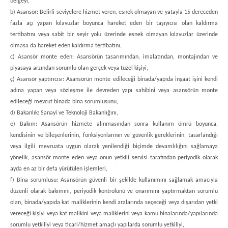
belgeyi,
b) Asansör: Belirli seviyelere hizmet veren, esnek olmayan ve yatayla 15 dereceden
fazla açı yapan kılavuzlar boyunca hareket eden bir taşıyıcısı olan kaldırma
tertibatını veya sabit bir seyir yolu üzerinde esnek olmayan kılavuzlar üzerinde
olmasa da hareket eden kaldırma tertibatını,
c) Asansör monte eden: Asansörün tasarımından, imalatından, montajından ve
piyasaya arzından sorumlu olan gerçek veya tüzel kişiyi,
ç) Asansör yaptırıcısı: Asansörün monte edileceği binada/yapıda inşaat işini kendi
adına yapan veya sözleşme ile devreden yapı sahibini veya asansörün monte
edileceği mevcut binada bina sorumlusunu,
d) Bakanlık: Sanayi ve Teknoloji Bakanlığını,
e) Bakım: Asansörün hizmete alınmasından sonra kullanım ömrü boyunca,
kendisinin ve bileşenlerinin, fonksiyonlarının ve güvenlik gereklerinin, tasarlandığı
veya ilgili mevzuata uygun olarak yenilendiği biçimde devamlılığını sağlamaya
yönelik, asansör monte eden veya onun yetkili servisi tarafından periyodik olarak
ayda en az bir defa yürütülen işlemleri,
f) Bina sorumlusu: Asansörün güvenli bir şekilde kullanımını sağlamak amacıyla
düzenli olarak bakımını, periyodik kontrolünü ve onarımını yaptırmaktan sorumlu
olan, binada/yapıda kat maliklerinin kendi aralarında seçeceği veya dışarıdan yetki
vereceği kişiyi veya kat malikini veya maliklerini veya kamu binalarında/yapılarında
sorumlu yetkiliyi veya ticari/hizmet amaçlı yapılarda sorumlu yetkiliyi,