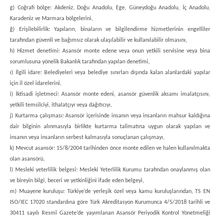
g) Coğrafi bölge: Akdeniz, Doğu Anadolu, Ege, Güneydoğu Anadolu, İç Anadolu,
Karadeniz ve Marmara bölgelerini,
ğ) Erişilebilirlik: Yapıların, binaların ve bilgilendirme hizmetlerinin engelliler
tarafından güvenli ve bağımsız olarak ulaşılabilir ve kullanılabilir olmasını,
h) Hizmet denetimi: Asansör monte edene veya onun yetkili servisine veya bina
sorumlusuna yönelik Bakanlık tarafından yapılan denetimi,
ı) İlgili idare: Belediyeleri veya belediye sınırları dışında kalan alanlardaki yapılar
için il özel idarelerini,
i) İktisadi işletmeci: Asansör monte edeni, asansör güvenlik aksamı imalatçısını,
yetkili temsilciyi, ithalatçıyı veya dağıtıcıyı,
j) Kurtarma çalışması: Asansör içerisinde insanın veya insanların mahsur kaldığına
dair bilginin alınmasıyla birlikte kurtarma talimatına uygun olarak yapılan ve
insanın veya insanların serbest kalmasıyla sonuçlanan çalışmayı,
k) Mevcut asansör: 15/8/2004 tarihinden önce monte edilen ve halen kullanılmakta
olan asansörü,
l) Mesleki yeterlilik belgesi: Mesleki Yeterlilik Kurumu tarafından onaylanmış olan
ve bireyin bilgi, beceri ve yetkinliğini ifade eden belgeyi,
m) Muayene kuruluşu: Türkiye’de yerleşik özel veya kamu kuruluşlarından, TS EN
ISO/IEC 17020 standardına göre Türk Akreditasyon Kurumunca 4/5/2018 tarihli ve
30411 sayılı Resmî Gazete’de yayımlanan Asansör Periyodik Kontrol Yönetmeliği