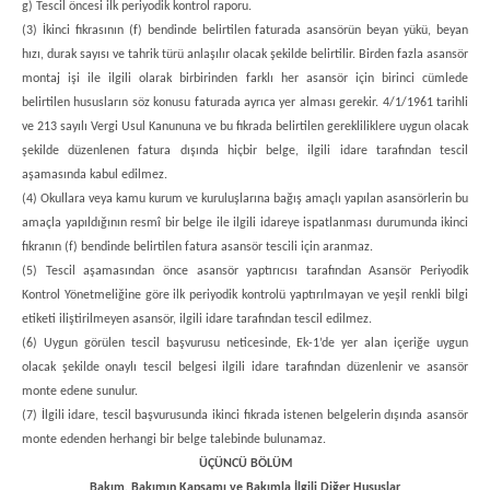
g) Tescil öncesi ilk periyodik kontrol raporu.
(3) İkinci fıkrasının (f) bendinde belirtilen faturada asansörün beyan yükü, beyan
hızı, durak sayısı ve tahrik türü anlaşılır olacak şekilde belirtilir. Birden fazla asansör
montaj işi ile ilgili olarak birbirinden farklı her asansör için birinci cümlede
belirtilen hususların söz konusu faturada ayrıca yer alması gerekir. 4/1/1961 tarihli
ve 213 sayılı Vergi Usul Kanununa ve bu fıkrada belirtilen gerekliliklere uygun olacak
şekilde düzenlenen fatura dışında hiçbir belge, ilgili idare tarafından tescil
aşamasında kabul edilmez.
(4) Okullara veya kamu kurum ve kuruluşlarına bağış amaçlı yapılan asansörlerin bu
amaçla yapıldığının resmî bir belge ile ilgili idareye ispatlanması durumunda ikinci
fıkranın (f) bendinde belirtilen fatura asansör tescili için aranmaz.
(5) Tescil aşamasından önce asansör yaptırıcısı tarafından Asansör Periyodik
Kontrol Yönetmeliğine göre ilk periyodik kontrolü yaptırılmayan ve yeşil renkli bilgi
etiketi iliştirilmeyen asansör, ilgili idare tarafından tescil edilmez.
(6) Uygun görülen tescil başvurusu neticesinde, Ek-1’de yer alan içeriğe uygun
olacak şekilde onaylı tescil belgesi ilgili idare tarafından düzenlenir ve asansör
monte edene sunulur.
(7) İlgili idare, tescil başvurusunda ikinci fıkrada istenen belgelerin dışında asansör
monte edenden herhangi bir belge talebinde bulunamaz.
ÜÇÜNCÜ BÖLÜM
Bakım, Bakımın Kapsamı ve Bakımla İlgili Diğer Hususlar