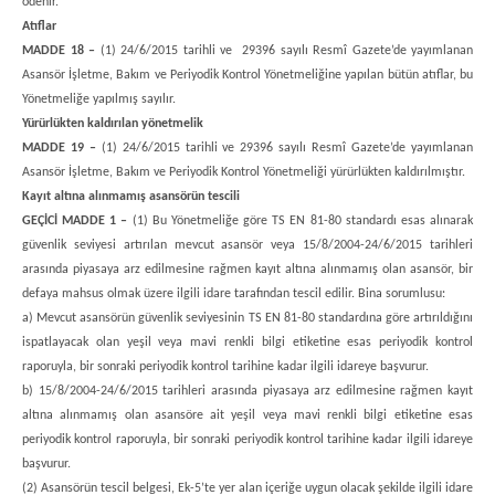
ödenir.
Atıflar
MADDE 18 –
(1) 24/6/2015 tarihli ve 29396 sayılı Resmî Gazete’de yayımlanan
Asansör İşletme, Bakım ve Periyodik Kontrol Yönetmeliğine yapılan bütün atıflar, bu
Yönetmeliğe yapılmış sayılır.
Yürürlükten kaldırılan yönetmelik
MADDE 19 –
(1) 24/6/2015 tarihli ve 29396 sayılı Resmî Gazete’de yayımlanan
Asansör İşletme, Bakım ve Periyodik Kontrol Yönetmeliği yürürlükten kaldırılmıştır.
Kayıt altına alınmamış asansörün tescili
GEÇİCİ MADDE 1 –
(1) Bu Yönetmeliğe göre TS EN 81-80 standardı esas alınarak
güvenlik seviyesi artırılan mevcut asansör veya 15/8/2004-24/6/2015 tarihleri
arasında piyasaya arz edilmesine rağmen kayıt altına alınmamış olan asansör, bir
defaya mahsus olmak üzere ilgili idare tarafından tescil edilir. Bina sorumlusu:
a) Mevcut asansörün güvenlik seviyesinin TS EN 81-80 standardına göre artırıldığını
ispatlayacak olan yeşil veya mavi renkli bilgi etiketine esas periyodik kontrol
raporuyla, bir sonraki periyodik kontrol tarihine kadar ilgili idareye başvurur.
b) 15/8/2004-24/6/2015 tarihleri arasında piyasaya arz edilmesine rağmen kayıt
altına alınmamış olan asansöre ait yeşil veya mavi renkli bilgi etiketine esas
periyodik kontrol raporuyla, bir sonraki periyodik kontrol tarihine kadar ilgili idareye
başvurur.
(2) Asansörün tescil belgesi, Ek-5’te yer alan içeriğe uygun olacak şekilde ilgili idare