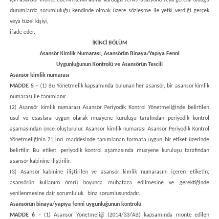
için asansör monte edenin kendi adına kurduğu servis istasyonu veya gerekli olduğu
durumlarda sorumluluğu kendinde olmak üzere sözleşme ile yetki verdiği gerçek
veya tüzel kişiyi,
ifade eder.
İKİNCİ BÖLÜM
Asansör Kimlik Numarası, Asansörün Binaya/Yapıya Fenni
Uygunluğunun Kontrolü ve Asansörün Tescili
Asansör kimlik numarası
MADDE 5 –
(1) Bu Yönetmelik kapsamında bulunan her asansör, bir asansör kimlik
numarası ile tanımlanır.
(2) Asansör kimlik numarası Asansör Periyodik Kontrol Yönetmeliğinde belirtilen
usul ve esaslara uygun olarak muayene kuruluşu tarafından periyodik kontrol
aşamasından önce oluşturulur. Asansör kimlik numarası Asansör Periyodik Kontrol
Yönetmeliğinin 21 inci maddesinde tanımlanan formata uygun bir etiket üzerinde
belirtilir. Bu etiket, periyodik kontrol aşamasında muayene kuruluşu tarafından
asansör kabinine iliştirilir.
(3) Asansör kabinine iliştirilen ve asansör kimlik numarasını içeren etiketin,
asansörün kullanım ömrü boyunca muhafaza edilmesine ve gerektiğinde
yenilenmesine dair sorumluluk, bina sorumlusundadır.
Asansörün binaya/yapıya fenni uygunluğunun kontrolü
MADDE 6 –
(1) Asansör Yönetmeliği (2014/33/AB) kapsamında monte edilen