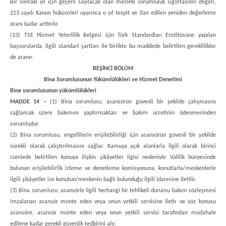
Bir sonraki yıl için geçerli sayılacak olan mesleki sorumluluk sigortasının değeri,
213 sayılı Kanun hükümleri uyarınca o yıl tespit ve ilan edilen yeniden değerleme
oranı kadar arttırılır.
(13) TSE Hizmet Yeterlilik Belgesi için Türk Standardları Enstitüsüne yapılan
başvurularda, ilgili standart şartları ile birlikte bu maddede belirtilen gereklilikler
de aranır.
BEŞİNCİ BÖLÜM
Bina Sorumlusunun Yükümlülükleri ve Hizmet Denetimi
Bina sorumlusunun yükümlülükleri
MADDE 14 –
(1) Bina sorumlusu, asansörün güvenli bir şekilde çalışmasını
sağlamak üzere bakımını yaptırmaktan ve bakım ücretinin ödenmesinden
sorumludur.
(2) Bina sorumlusu, engellilerin erişilebilirliği için asansörün güvenli bir şekilde
sürekli olarak çalıştırılmasını sağlar. Kamuya açık alanlarla ilgili olarak birinci
cümlede belirtilen konuya ilişkin şikâyetler ilgisi nedeniyle Valilik bünyesinde
bulunan erişilebilirlik izleme ve denetleme komisyonuna, konutlarla/meskenlerle
ilgili şikâyetler ise konutun/meskenin bağlı bulunduğu ilgili idaresine iletilir.
(3) Bina sorumlusu, asansörle ilgili herhangi bir tehlikeli durumu bakım sözleşmesi
imzalanan asansör monte eden veya onun yetkili servisine iletir ve söz konusu
asansöre, asansör monte eden veya onun yetkili servisi tarafından müdahale
edilene kadar gerekli güvenlik tedbirini alır.