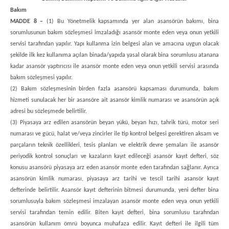
Bakım
MADDE 8 –
(1) Bu Yönetmelik kapsamında yer alan asansörün bakımı, bina
sorumlusunun bakım sözleşmesi imzaladığı asansör monte eden veya onun yetkili
servisi tarafından yapılır. Yapı kullanma izin belgesi alan ve amacına uygun olacak
şekilde ilk kez kullanıma açılan binada/yapıda yasal olarak bina sorumlusu atanana
kadar asansör yaptırıcısı ile asansör monte eden veya onun yetkili servisi arasında
bakım sözleşmesi yapılır.
(2) Bakım sözleşmesinin birden fazla asansörü kapsaması durumunda, bakım
hizmeti sunulacak her bir asansöre ait asansör kimlik numarası ve asansörün açık
adresi bu sözleşmede belirtilir.
(3) Piyasaya arz edilen asansörün beyan yükü, beyan hızı, tahrik türü, motor seri
numarası ve gücü, halat ve/veya zincirler ile tip kontrol belgesi gerektiren aksam ve
parçaların teknik özellikleri, tesis planları ve elektrik devre şemaları ile asansör
periyodik kontrol sonuçları ve kazaların kayıt edileceği asansör kayıt defteri, söz
konusu asansörü piyasaya arz eden asansör monte eden tarafından sağlanır. Ayrıca
asansörün kimlik numarası, piyasaya arz tarihi ve tescil tarihi asansör kayıt
defterinde belirtilir. Asansör kayıt defterinin bitmesi durumunda, yeni defter bina
sorumlusuyla bakım sözleşmesi imzalayan asansör monte eden veya onun yetkili
servisi tarafından temin edilir. Biten kayıt defteri, bina sorumlusu tarafından
asansörün kullanım ömrü boyunca muhafaza edilir. Kayıt defteri ile ilgili tüm