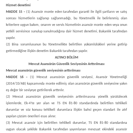
Hizmet denetimi
MADDE 15 –
(1) Asansör monte eden tarafından garanti ile ilgili şartların ve satış
sonrası hizmetlerin sağlanıp sağlanmadığı, bu Yönetmelik ile belirlenmiş olan
kriterlere uygun bakım, onarım ve servis hizmetinin asansör monte eden veya onun
yetkili servisince sunulup sunulmadığına dair hizmet denetimi, Bakanlık tarafından
yapılır.
(2) Bina sorumlusunun bu Yönetmelikte belirtilen yükümlülükleri yerine getirip
getirmediğine ilişkin denetim Bakanlık tarafından yapılır.
ALTINCI BÖLÜM
Mevcut Asansörün Güvenlik Seviyesinin Arttırılması
Mevcut asansörün güvenlik seviyesinin arttırılması
MADDE 16 –
(1) Mevcut asansörün güvenlik seviyesi, Asansör Yönetmeliği
(2014/33/AB) kapsamında monte edilmiş olan asansörün güvenlik seviyesine yakın
eş değer bir seviyeye getirilerek arttırılır.
(2) Mevcut asansörün güvenlik seviyesinin arttırılmasına yönelik yürütülecek
işlemlerde, Ek-4’te yer alan ve TS EN 81-80 standardında belirtilen tehlikeli
durumlar ve söz konusu tehlikeli durumlara ilişkin bahsi geçen standart ile atıf
yapılan çözüm önerileri esas alınır.
(3) Mevcut asansör için belirtilen tehlikeli durumlar, TS EN 81-80 standardına
uygun olacak şekilde Bakanlık tarafından yayımlanan mevzuat ekindeki asansör