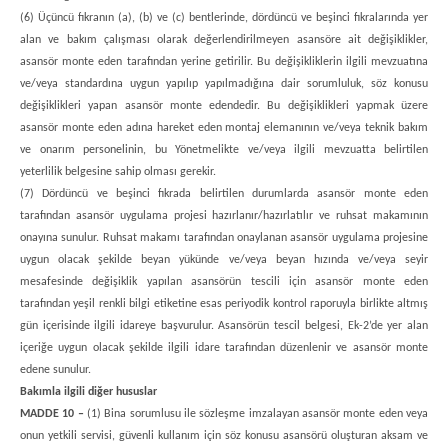
(6) Üçüncü fıkranın (a), (b) ve (c) bentlerinde, dördüncü ve beşinci fıkralarında yer
alan ve bakım çalışması olarak değerlendirilmeyen asansöre ait değişiklikler,
asansör monte eden tarafından yerine getirilir. Bu değişikliklerin ilgili mevzuatına
ve/veya standardına uygun yapılıp yapılmadığına dair sorumluluk, söz konusu
değişiklikleri yapan asansör monte edendedir. Bu değişiklikleri yapmak üzere
asansör monte eden adına hareket eden montaj elemanının ve/veya teknik bakım
ve onarım personelinin, bu Yönetmelikte ve/veya ilgili mevzuatta belirtilen
yeterlilik belgesine sahip olması gerekir.
(7) Dördüncü ve beşinci fıkrada belirtilen durumlarda asansör monte eden
tarafından asansör uygulama projesi hazırlanır/hazırlatılır ve ruhsat makamının
onayına sunulur. Ruhsat makamı tarafından onaylanan asansör uygulama projesine
uygun olacak şekilde beyan yükünde ve/veya beyan hızında ve/veya seyir
mesafesinde değişiklik yapılan asansörün tescili için asansör monte eden
tarafından yeşil renkli bilgi etiketine esas periyodik kontrol raporuyla birlikte altmış
gün içerisinde ilgili idareye başvurulur. Asansörün tescil belgesi, Ek-2’de yer alan
içeriğe uygun olacak şekilde ilgili idare tarafından düzenlenir ve asansör monte
edene sunulur.
Bakımla ilgili diğer hususlar
MADDE 10 –
(1) Bina sorumlusu ile sözleşme imzalayan asansör monte eden veya
onun yetkili servisi, güvenli kullanım için söz konusu asansörü oluşturan aksam ve