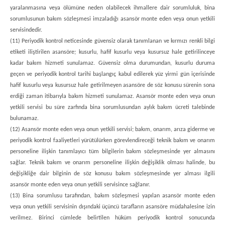
yaralanmasına veya ölümüne neden olabilecek ihmallere dair sorumluluk, bina
sorumlusunun bakım sözleşmesi imzaladığı asansör monte eden veya onun yetkili
servisindedir.
(11) Periyodik kontrol neticesinde güvensiz olarak tanımlanan ve kırmızı renkli bilgi
etiketi iliştirilen asansöre; kusurlu, hafif kusurlu veya kusursuz hale getirilinceye
kadar bakım hizmeti sunulamaz. Güvensiz olma durumundan, kusurlu duruma
geçen ve periyodik kontrol tarihi başlangıç kabul edilerek yüz yirmi gün içerisinde
hafif kusurlu veya kusursuz hale getirilmeyen asansöre de söz konusu sürenin sona
erdiği zaman itibarıyla bakım hizmeti sunulamaz. Asansör monte eden veya onun
yetkili servisi bu süre zarfında bina sorumlusundan aylık bakım ücreti talebinde
bulunamaz.
(12) Asansör monte eden veya onun yetkili servisi; bakım, onarım, arıza giderme ve
periyodik kontrol faaliyetleri yürütülürken görevlendireceği teknik bakım ve onarım
personeline ilişkin tanımlayıcı tüm bilgilerin bakım sözleşmesinde yer almasını
sağlar. Teknik bakım ve onarım personeline ilişkin değişiklik olması halinde, bu
değişikliğe dair bilginin de söz konusu bakım sözleşmesinde yer alması ilgili
asansör monte eden veya onun yetkili servisince sağlanır.
(13) Bina sorumlusu tarafından, bakım sözleşmesi yapılan asansör monte eden
veya onun yetkili servisinin dışındaki üçüncü tarafların asansöre müdahalesine izin
verilmez. Birinci cümlede belirtilen hüküm periyodik kontrol sonucunda