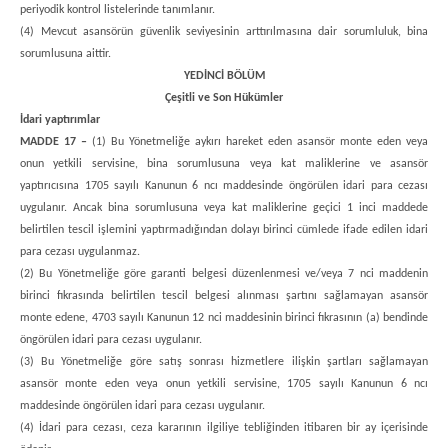
periyodik kontrol listelerinde tanımlanır.
(4) Mevcut asansörün güvenlik seviyesinin arttırılmasına dair sorumluluk, bina
sorumlusuna aittir.
YEDİNCİ BÖLÜM
Çeşitli ve Son Hükümler
İdari yaptırımlar
MADDE 17 –
(1) Bu Yönetmeliğe aykırı hareket eden asansör monte eden veya
onun yetkili servisine, bina sorumlusuna veya kat maliklerine ve asansör
yaptırıcısına 1705 sayılı Kanunun 6 ncı maddesinde öngörülen idari para cezası
uygulanır. Ancak bina sorumlusuna veya kat maliklerine geçici 1 inci maddede
belirtilen tescil işlemini yaptırmadığından dolayı birinci cümlede ifade edilen idari
para cezası uygulanmaz.
(2) Bu Yönetmeliğe göre garanti belgesi düzenlenmesi ve/veya 7 nci maddenin
birinci fıkrasında belirtilen tescil belgesi alınması şartını sağlamayan asansör
monte edene, 4703 sayılı Kanunun 12 nci maddesinin birinci fıkrasının (a) bendinde
öngörülen idari para cezası uygulanır.
(3) Bu Yönetmeliğe göre satış sonrası hizmetlere ilişkin şartları sağlamayan
asansör monte eden veya onun yetkili servisine, 1705 sayılı Kanunun 6 ncı
maddesinde öngörülen idari para cezası uygulanır.
(4) İdari para cezası, ceza kararının ilgiliye tebliğinden itibaren bir ay içerisinde