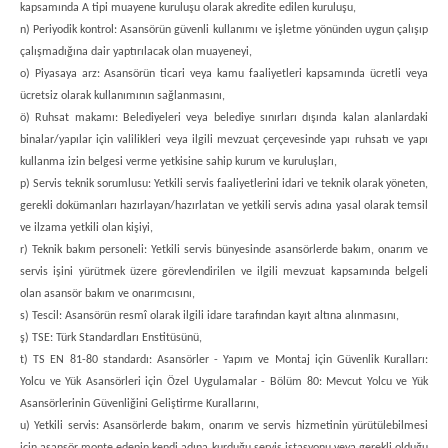
kapsamında A tipi muayene kuruluşu olarak akredite edilen kuruluşu,
n) Periyodik kontrol: Asansörün güvenli kullanımı ve işletme yönünden uygun çalışıp
çalışmadığına dair yaptırılacak olan muayeneyi,
o) Piyasaya arz: Asansörün ticari veya kamu faaliyetleri kapsamında ücretli veya
ücretsiz olarak kullanımının sağlanmasını,
ö) Ruhsat makamı: Belediyeleri veya belediye sınırları dışında kalan alanlardaki
binalar/yapılar için valilikleri veya ilgili mevzuat çerçevesinde yapı ruhsatı ve yapı
kullanma izin belgesi verme yetkisine sahip kurum ve kuruluşları,
p) Servis teknik sorumlusu: Yetkili servis faaliyetlerini idari ve teknik olarak yöneten,
gerekli dokümanları hazırlayan/hazırlatan ve yetkili servis adına yasal olarak temsil
ve ilzama yetkili olan kişiyi,
r) Teknik bakım personeli: Yetkili servis bünyesinde asansörlerde bakım, onarım ve
servis işini yürütmek üzere görevlendirilen ve ilgili mevzuat kapsamında belgeli
olan asansör bakım ve onarımcısını,
s) Tescil: Asansörün resmî olarak ilgili idare tarafından kayıt altına alınmasını,
ş) TSE: Türk Standardları Enstitüsünü,
t) TS EN 81-80 standardı: Asansörler - Yapım ve Montaj için Güvenlik Kuralları:
Yolcu ve Yük Asansörleri için Özel Uygulamalar - Bölüm 80: Mevcut Yolcu ve Yük
Asansörlerinin Güvenliğini Geliştirme Kurallarını,
u) Yetkili servis: Asansörlerde bakım, onarım ve servis hizmetinin yürütülebilmesi