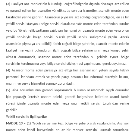
(3) Faaliyet ana merkezinin bulunduğu coğrafi bölgenin dışında piyasaya arz edilen
ve garanti edilen her asansöre yönelik satış sonrası hizmetler, asansör monte eden
tarafından yerine getirilir. Asansörün piyasaya arz edildiği coğrafi bölgede, en az bir
yetkili servis istasyonu bölge servisi olarak asansör monte eden tarafından kurulur
veya bu Yönetmelik şartlarını sağlayan herhangi bir asansör monte eden veya onun
yetkili servisiyle bölge servisi olarak yetkili servis sözleşmesi yapılır. Ancak
asansörün piyasaya arz edildiği farklı coğrafi bölge şehrinin, asansör monte edenin
faaliyet merkezini bulunduran ilgili coğrafi bölge şehrine sınır veya komşu şehir
olması durumunda, asansör monte eden tarafından bu şehirde ayrıca bölge
servisinin kurulmasına veya bölge servisi sözleşmesi yapılmasına gerek duyulmaz.
(4) Asansör monte eden piyasaya arz ettiği her asansör için yeterli sayıda teknik
personeli istihdam etmek ve yedek parça stokunu bulundurmak suretiyle bakım,
onarım ve servis hizmetini sunmak zorundadır.
(5) Bina sorumlusunun garanti kapsamında bulunan asansördeki ayıplı durumlar
için yapacağı ücretsiz onarım talebi, garanti belgesinde belirtilen azami tamir
süresi içinde asansör monte eden veya onun yetkili servisi tarafından yerine
getirilir.
Yetkili servis ile ilgili şartlar
MADDE 13 –
(1) Yetkili servis merkez, bölge ve şube olarak yapılandırılır. Asansör
monte eden kendi bünyesinde en az bir merkez servisini kurmak zorundadır.