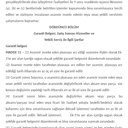
gerçekleştirilecek olan iyileştirme faaliyetleri ile 9 uncu maddenin üçüncü fıkrasının
(a), (b) ve (c) bentlerinde belirtilen işlemler kapsamında bina sorumlusunca tercih
edilen ve sözleşme imzalanan asansör monte edenin veya onun yetkili servisinin
çalışmalarını kapsamaz.
DÖRDÜNCÜ BÖLÜM
Garanti Belgesi, Satış Sonrası Hizmetler ve
Yetkili Servis ile İlgili Şartlar
Garanti belgesi
MADDE 11 –
(1) Asansör monte eden piyasaya arz ettiği asansöre ilişkin olarak Ek-
3’te yer alan içeriğe uygun olacak şekilde garanti belgesini düzenlemek zorundadır.
(2) Asansör monte eden tarafından piyasaya arz edilen her asansör, piyasaya arz
edildiği tarih itibarıyla en az üç yıl süre ile garanti edilir.
(3) Garanti süresi boyunca, o asansörü piyasaya arz eden asansör monte eden veya
onun yetkili servisi tarafından asansörde değiştirilecek olan aksam veya parça, söz
konusu değişimin yapıldığı tarih itibarıyla en az iki yıl süre ile garanti edilir.
(4) Garanti süresi biten asansörde değiştirilen aksam veya parça, bu
aksamı/parçayı imal eden veya ticari bir faaliyet yoluyla bedelli/bedelsiz olarak
kullanımı için bina sorumlusuna sağlayan iktisadi işletmeci tarafından en az iki yıl
süre ile garanti edilir. İktisadi işletmeci, Ek-3’te yer alan içeriğe uygun olacak
şekilde garanti belgesini düzenlemek ve bina sorumlusuna sunmak zorundadır.