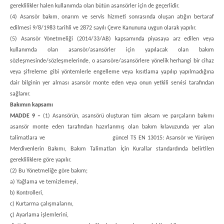
gereklilikler halen kullanımda olan bütün asansörler için de geçerlidir.
(4) Asansör bakım, onarım ve servis hizmeti sonrasında oluşan atığın bertaraf
edilmesi 9/8/1983 tarihli ve 2872 sayılı Çevre Kanununa uygun olarak yapılır.
(5) Asansör Yönetmeliği (2014/33/AB) kapsamında piyasaya arz edilen veya
kullanımda olan asansör/asansörler için yapılacak olan bakım
sözleşmesinde/sözleşmelerinde, o asansöre/asansörlere yönelik herhangi bir cihaz
veya şifreleme gibi yöntemlerle engelleme veya kısıtlama yapılıp yapılmadığına
dair bilginin yer alması asansör monte eden veya onun yetkili servisi tarafından
sağlanır.
Bakımın kapsamı
MADDE 9 –
(1) Asansörün, asansörü oluşturan tüm aksam ve parçaların bakımı
asansör monte eden tarafından hazırlanmış olan bakım kılavuzunda yer alan
talimatlara ve güncel TS EN 13015: Asansör ve Yürüyen
Merdivenlerin Bakımı, Bakım Talimatları İçin Kurallar standardında belirtilen
gerekliliklere göre yapılır.
(2) Bu Yönetmeliğe göre bakım;
a) Yağlama ve temizlemeyi,
b) Kontrolleri,
c) Kurtarma çalışmalarını,
ç) Ayarlama işlemlerini,