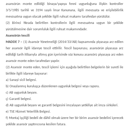
asansörün monte edildiği binaya/yapıya fenni uygunluğuna ilişkin kontroller
3/5/1985 tarihli ve 3194 sayılı İmar Kanununa, ilgili mevzuata ve erişilebilirlik
mevzuatına uygun olacak şekilde ilgili ruhsat makamı tarafından yürütülür.
(2) Birinci fıkrada belirtilen kontrollerin ilgili mevzuatına uygun bir şekilde
yürütülmesine dair sorumluluk ilgili ruhsat makamındadır.
Asansörün tescili
MADDE 7 –
(1) Asansör Yönetmeliği (2014/33/AB) kapsamında piyasaya arz edilen
her asansör ilgili idareye tescil ettirilir. Tescil başvurusu, asansörün piyasaya arz
edildiği tarih itibarıyla altmış gün içerisinde söz konusu asansörü piyasaya arz eden
asansör monte eden tarafından yapılır.
(2) Asansör monte eden, tescil işlemi için aşağıda belirtilen belgelerin bir sureti ile
birlikte ilgili idareye başvurur:
a) Sanayi sicil belgesi.
b) Onaylanmış kuruluşça düzenlenen uygunluk belgesi veya raporu.
c) AB uygunluk beyanı.
ç) Garanti belgesi.
d) AB uygunluk beyanı ve garanti belgesini imzalayan yetkiliye ait imza sirküleri.
e) TSE Hizmet Yeterlilik Belgesi.
f) Montaj işçiliği bedeli de dâhil olmak üzere her bir birim asansör bedelini içerecek
şekilde asansör yaptırıcısına kesilen fatura.