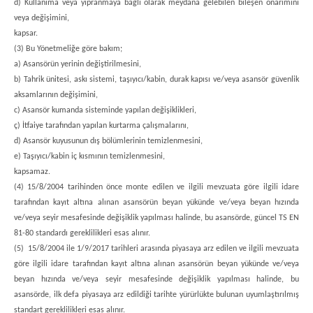
d) Kullanıma veya yıpranmaya bağlı olarak meydana gelebilen bileşen onarımını
veya değişimini,
kapsar.
(3) Bu Yönetmeliğe göre bakım;
a) Asansörün yerinin değiştirilmesini,
b) Tahrik ünitesi, askı sistemi, taşıyıcı/kabin, durak kapısı ve/veya asansör güvenlik
aksamlarının değişimini,
c) Asansör kumanda sisteminde yapılan değişiklikleri,
ç) İtfaiye tarafından yapılan kurtarma çalışmalarını,
d) Asansör kuyusunun dış bölümlerinin temizlenmesini,
e) Taşıyıcı/kabin iç kısmının temizlenmesini,
kapsamaz.
(4) 15/8/2004 tarihinden önce monte edilen ve ilgili mevzuata göre ilgili idare
tarafından kayıt altına alınan asansörün beyan yükünde ve/veya beyan hızında
ve/veya seyir mesafesinde değişiklik yapılması halinde, bu asansörde, güncel TS EN
81-80 standardı gereklilikleri esas alınır.
(5) 15/8/2004 ile 1/9/2017 tarihleri arasında piyasaya arz edilen ve ilgili mevzuata
göre ilgili idare tarafından kayıt altına alınan asansörün beyan yükünde ve/veya
beyan hızında ve/veya seyir mesafesinde değişiklik yapılması halinde, bu
asansörde, ilk defa piyasaya arz edildiği tarihte yürürlükte bulunan uyumlaştırılmış
standart gereklilikleri esas alınır.