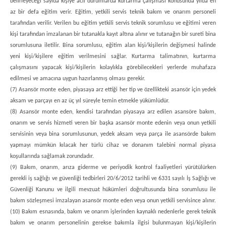
belirleyeceği sayıda kişiye acil durumlarda kurtarma çalışması konusunda yılda en
az bir defa eğitim verir. Eğitim, yetkili servis teknik bakım ve onarım personeli
tarafından verilir. Verilen bu eğitim yetkili servis teknik sorumlusu ve eğitimi veren
kişi tarafından imzalanan bir tutanakla kayıt altına alınır ve tutanağın bir sureti bina
sorumlusuna iletilir. Bina sorumlusu, eğitim alan kişi/kişilerin değişmesi halinde
yeni kişi/kişilere eğitim verilmesini sağlar. Kurtarma talimatının, kurtarma
çalışmasını yapacak kişi/kişilerin kolaylıkla görebilecekleri yerlerde muhafaza
edilmesi ve amacına uygun hazırlanmış olması gerekir.
(7) Asansör monte eden, piyasaya arz ettiği her tip ve özellikteki asansör için yedek
aksam ve parçayı en az üç yıl süreyle temin etmekle yükümlüdür.
(8) Asansör monte eden, kendisi tarafından piyasaya arz edilen asansöre bakım,
onarım ve servis hizmeti veren bir başka asansör monte edenin veya onun yetkili
servisinin veya bina sorumlusunun, yedek aksam veya parça ile asansörde bakım
yapmayı mümkün kılacak her türlü cihaz ve donanım talebini normal piyasa
koşullarında sağlamak zorundadır.
(9) Bakım, onarım, arıza giderme ve periyodik kontrol faaliyetleri yürütülürken
gerekli iş sağlığı ve güvenliği tedbirleri 20/6/2012 tarihli ve 6331 sayılı İş Sağlığı ve
Güvenliği Kanunu ve ilgili mevzuat hükümleri doğrultusunda bina sorumlusu ile
bakım sözleşmesi imzalayan asansör monte eden veya onun yetkili servisince alınır.
(10) Bakım esnasında, bakım ve onarım işlerinden kaynaklı nedenlerle gerek teknik
bakım ve onarım personelinin gerekse bakımla ilgisi bulunmayan kişi/kişilerin