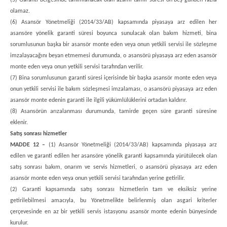
(5) Garanti belgesinde tanımlanacak olan azami tamir süresi on beş günden fazla
olamaz.
(6) Asansör Yönetmeliği (2014/33/AB) kapsamında piyasaya arz edilen her
asansöre yönelik garanti süresi boyunca sunulacak olan bakım hizmeti, bina
sorumlusunun başka bir asansör monte eden veya onun yetkili servisi ile sözleşme
imzalayacağını beyan etmemesi durumunda, o asansörü piyasaya arz eden asansör
monte eden veya onun yetkili servisi tarafından verilir.
(7) Bina sorumlusunun garanti süresi içerisinde bir başka asansör monte eden veya
onun yetkili servisi ile bakım sözleşmesi imzalaması, o asansörü piyasaya arz eden
asansör monte edenin garanti ile ilgili yükümlülüklerini ortadan kaldırır.
(8) Asansörün arızalanması durumunda, tamirde geçen süre garanti süresine
eklenir.
Satış sonrası hizmetler
MADDE 12 –
(1) Asansör Yönetmeliği (2014/33/AB) kapsamında piyasaya arz
edilen ve garanti edilen her asansöre yönelik garanti kapsamında yürütülecek olan
satış sonrası bakım, onarım ve servis hizmetleri, o asansörü piyasaya arz eden
asansör monte eden veya onun yetkili servisi tarafından yerine getirilir.
(2) Garanti kapsamında satış sonrası hizmetlerin tam ve eksiksiz yerine
getirilebilmesi amacıyla, bu Yönetmelikte belirlenmiş olan asgari kriterler
çerçevesinde en az bir yetkili servis istasyonu asansör monte edenin bünyesinde
kurulur.