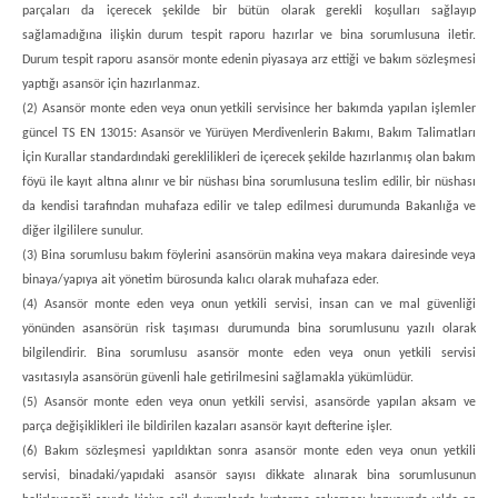
parçaları da içerecek şekilde bir bütün olarak gerekli koşulları sağlayıp
sağlamadığına ilişkin durum tespit raporu hazırlar ve bina sorumlusuna iletir.
Durum tespit raporu asansör monte edenin piyasaya arz ettiği ve bakım sözleşmesi
yaptığı asansör için hazırlanmaz.
(2) Asansör monte eden veya onun yetkili servisince her bakımda yapılan işlemler
güncel TS EN 13015: Asansör ve Yürüyen Merdivenlerin Bakımı, Bakım Talimatları
İçin Kurallar standardındaki gereklilikleri de içerecek şekilde hazırlanmış olan bakım
föyü ile kayıt altına alınır ve bir nüshası bina sorumlusuna teslim edilir, bir nüshası
da kendisi tarafından muhafaza edilir ve talep edilmesi durumunda Bakanlığa ve
diğer ilgililere sunulur.
(3) Bina sorumlusu bakım föylerini asansörün makina veya makara dairesinde veya
binaya/yapıya ait yönetim bürosunda kalıcı olarak muhafaza eder.
(4) Asansör monte eden veya onun yetkili servisi, insan can ve mal güvenliği
yönünden asansörün risk taşıması durumunda bina sorumlusunu yazılı olarak
bilgilendirir. Bina sorumlusu asansör monte eden veya onun yetkili servisi
vasıtasıyla asansörün güvenli hale getirilmesini sağlamakla yükümlüdür.
(5) Asansör monte eden veya onun yetkili servisi, asansörde yapılan aksam ve
parça değişiklikleri ile bildirilen kazaları asansör kayıt defterine işler.
(6) Bakım sözleşmesi yapıldıktan sonra asansör monte eden veya onun yetkili
servisi, binadaki/yapıdaki asansör sayısı dikkate alınarak bina sorumlusunun