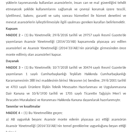
yüklerin taşınmasında kullanılan asansörlerin, insan can ve mal güvenliğini tehdit
etmeyecek şekilde kullanımlarını sağlamak ve çevreyi korumak üzere tescili,
işletilmesi, bakımı, garanti ve satış sonrası hizmetleri ile hizmet denetimi ve
mevcut asansörlerin iyileştirilmesiyle ilgili uyulması gereken kuralları belirlemektir.
Kapsam
MADDE 2 –
(1) Bu Yönetmelik; 29/6/2016 tarihli ve 29757 sayılı Resmî Gazete’de
yayımlanan Asansör Yönetmeliği (2014/33/AB) kapsamında piyasaya arz edilen
asansörleri ve Asansör Yönetmeliği (2014/33/AB)’nin yürürlüğe girmesinden önce
monte edilmiş olan asansörleri kapsar.
Dayanak
MADDE 3 –
(1) Bu Yönetmelik; 10/7/2018 tarihli ve 30474 sayılı Resmî Gazete’de
yayımlanan 1 sayılı Cumhurbaşkanlığı Teşkilatı Hakkında Cumhurbaşkanlığı
Kararnamesinin 388 inci maddesinin birinci fıkrasının (e) bendine, 29/6/2001 tarihli
ve 4703 sayılı Ürünlere İlişkin Teknik Mevzuatın Hazırlanması ve Uygulanmasına
Dair Kanuna ve 10/6/1930 tarihli ve 1705 sayılı Ticarette Tağşişin Men’i ve
İhracatın Murakabesi ve Korunması Hakkında Kanuna dayanılarak hazırlanmıştır.
Tanımlar ve kısaltmalar
MADDE 4 –
(1) Bu Yönetmelikte geçen;
a) AB uygunluk beyanı: Asansör monte edenin piyasaya arz ettiği asansörün
Asansör Yönetmeliği (2014/33/AB)’nin temel gereklerine uygunluğunu beyan ettiği