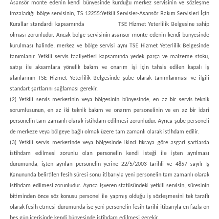
Asansör monte edenin kendi bünyesinde kurduğu merkez servisinin ve sözleşme
imzaladığı bölge servisinin, TS 12255:Yetkili Servisler-Asansör Bakım Servisleri İçin
Kurallar standardı kapsamında TSE Hizmet Yeterlilik Belgesine sahip
olması zorunludur. Ancak bölge servisinin asansör monte edenin kendi bünyesinde
kurulması halinde, merkez ve bölge servisi aynı TSE Hizmet Yeterlilik Belgesinde
tanımlanır. Yetkili servis faaliyetleri kapsamında yedek parça ve malzeme stoku,
satışı ile aksamlara yönelik bakım ve onarım işi için tahsis edilen kapalı iş
alanlarının TSE Hizmet Yeterlilik Belgesinde şube olarak tanımlanması ve ilgili
standart şartlarını sağlaması gerekir.
(2) Yetkili servis merkezinin veya bölgesinin bünyesinde, en az bir servis teknik
sorumlusunun, en az iki teknik bakım ve onarım personelinin ve en az bir idari
personelin tam zamanlı olarak istihdam edilmesi zorunludur. Ayrıca şube personeli
de merkeze veya bölgeye bağlı olmak üzere tam zamanlı olarak istihdam edilir.
(3) Yetkili servis merkezinde veya bölgesinde ikinci fıkraya göre asgari şartlarda
istihdam edilmesi zorunlu olan personelin kendi isteği ile işten ayrılması
durumunda, işten ayrılan personelin yerine 22/5/2003 tarihli ve 4857 sayılı İş
Kanununda belirtilen fesih süresi sonu itibarıyla yeni personelin tam zamanlı olarak
istihdam edilmesi zorunludur. Ayrıca işveren statüsündeki yetkili servisin, süresinin
bitiminden önce söz konusu personel ile yapmış olduğu iş sözleşmesini tek taraflı
olarak fesih etmesi durumunda ise yeni personelin fesih tarihi itibarıyla en fazla on
beş gün içerisinde kendi bünyesinde istihdam edilmesi gerekir.