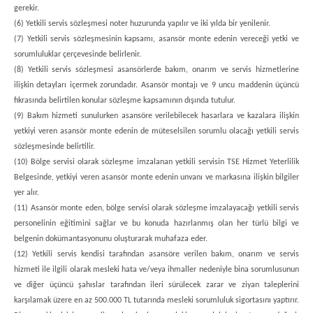
gerekir.
(6) Yetkili servis sözleşmesi noter huzurunda yapılır ve iki yılda bir yenilenir.
(7) Yetkili servis sözleşmesinin kapsamı, asansör monte edenin vereceği yetki ve
sorumluluklar çerçevesinde belirlenir.
(8) Yetkili servis sözleşmesi asansörlerde bakım, onarım ve servis hizmetlerine
ilişkin detayları içermek zorundadır. Asansör montajı ve 9 uncu maddenin üçüncü
fıkrasında belirtilen konular sözleşme kapsamının dışında tutulur.
(9) Bakım hizmeti sunulurken asansöre verilebilecek hasarlara ve kazalara ilişkin
yetkiyi veren asansör monte edenin de müteselsilen sorumlu olacağı yetkili servis
sözleşmesinde belirtilir.
(10) Bölge servisi olarak sözleşme imzalanan yetkili servisin TSE Hizmet Yeterlilik
Belgesinde, yetkiyi veren asansör monte edenin unvanı ve markasına ilişkin bilgiler
yer alır.
(11) Asansör monte eden, bölge servisi olarak sözleşme imzalayacağı yetkili servis
personelinin eğitimini sağlar ve bu konuda hazırlanmış olan her türlü bilgi ve
belgenin dokümantasyonunu oluşturarak muhafaza eder.
(12) Yetkili servis kendisi tarafından asansöre verilen bakım, onarım ve servis
hizmeti ile ilgili olarak mesleki hata ve/veya ihmaller nedeniyle bina sorumlusunun
ve diğer üçüncü şahıslar tarafından ileri sürülecek zarar ve ziyan taleplerini
karşılamak üzere en az 500.000 TL tutarında mesleki sorumluluk sigortasını yaptırır.