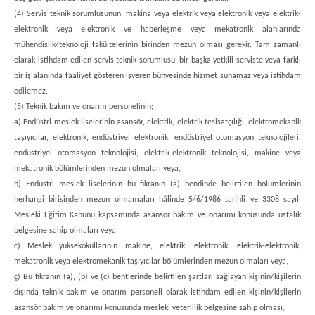
(4) Servis teknik sorumlusunun, makina veya elektrik veya elektronik veya elektrik-
elektronik veya elektronik ve haberleşme veya mekatronik alanlarında
mühendislik/teknoloji fakültelerinin birinden mezun olması gerekir. Tam zamanlı
olarak istihdam edilen servis teknik sorumlusu, bir başka yetkili serviste veya farklı
bir iş alanında faaliyet gösteren işveren bünyesinde hizmet sunamaz veya istihdam
edilemez.
(5) Teknik bakım ve onarım personelinin;
a) Endüstri meslek liselerinin asansör, elektrik, elektrik tesisatçılığı, elektromekanik
taşıyıcılar, elektronik, endüstriyel elektronik, endüstriyel otomasyon teknolojileri,
endüstriyel otomasyon teknolojisi, elektrik-elektronik teknolojisi, makine veya
mekatronik bölümlerinden mezun olmaları veya,
b) Endüstri meslek liselerinin bu fıkranın (a) bendinde belirtilen bölümlerinin
herhangi birisinden mezun olmamaları hâlinde 5/6/1986 tarihli ve 3308 sayılı
Mesleki Eğitim Kanunu kapsamında asansör bakım ve onarımı konusunda ustalık
belgesine sahip olmaları veya,
c) Meslek yüksekokullarının makine, elektrik, elektronik, elektrik-elektronik,
mekatronik veya elektromekanik taşıyıcılar bölümlerinden mezun olmaları veya,
ç) Bu fıkranın (a), (b) ve (c) bentlerinde belirtilen şartları sağlayan kişinin/kişilerin
dışında teknik bakım ve onarım personeli olarak istihdam edilen kişinin/kişilerin
asansör bakım ve onarımı konusunda mesleki yeterlilik belgesine sahip olması,